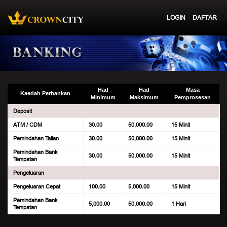
LOGIN
DAFTAR
Had
Had
Masa
Kaedah Perbankan
Minimum
Maksimum
Pemprosesan
Deposit
ATM / CDM
30.00
50,000.00
15 Minit
Pemindahan Talian
30.00
50,000.00
15 Minit
Pemindahan Bank
30.00
50,000.00
15 Minit
Tempatan
Pengeluaran
Pengeluaran Cepat
100.00
5,000.00
15 Minit
Pemindahan Bank
5,000.00
50,000.00
1 Hari
Tempatan