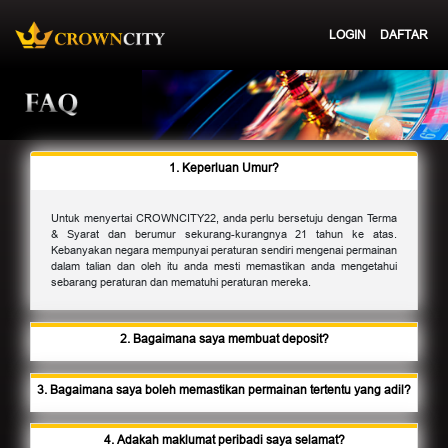
LOGIN
DAFTAR
1. Keperluan Umur?
Untuk menyertai CROWNCITY22, anda perlu bersetuju dengan Terma
& Syarat dan berumur sekurang-kurangnya 21 tahun ke atas.
Kebanyakan negara mempunyai peraturan sendiri mengenai permainan
dalam talian dan oleh itu anda mesti memastikan anda mengetahui
sebarang peraturan dan mematuhi peraturan mereka.
2. Bagaimana saya membuat deposit?
3. Bagaimana saya boleh memastikan permainan tertentu yang adil?
4. Adakah maklumat peribadi saya selamat?