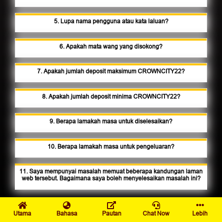
5. Lupa nama pengguna atau kata laluan?
6. Apakah mata wang yang disokong?
7. Apakah jumlah deposit maksimum CROWNCITY22?
8. Apakah jumlah deposit minima CROWNCITY22?
9. Berapa lamakah masa untuk diselesaikan?
10. Berapa lamakah masa untuk pengeluaran?
11. Saya mempunyai masalah memuat beberapa kandungan laman
web tersebut. Bagaimana saya boleh menyelesaikan masalah ini?
Utama
Bahasa
Pautan
Chat Now
Lebih