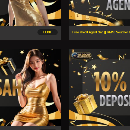
LEBIH
Free Kredit Agent Sah || RM10 Voucher