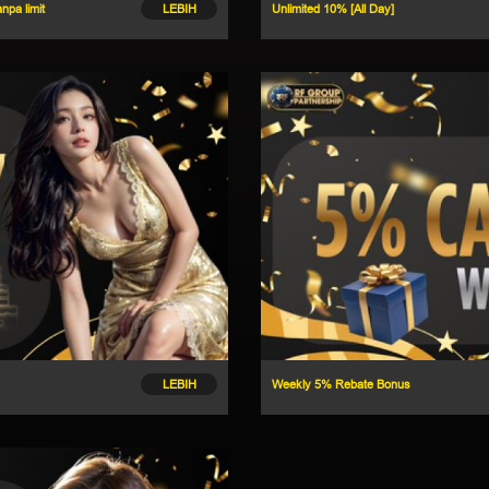
pa limit
LEBIH
Unlimited 10% [All Day]
LEBIH
Weekly 5% Rebate Bonus