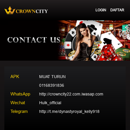
LOGIN
DAFTAR
APK
MUAT TURUN
01168391836
WhatsApp
http://crowncity22.com.iwasap.com
Wechat
Hulk_official
Telegram
http://t.me/dynastyroyal_kelly918