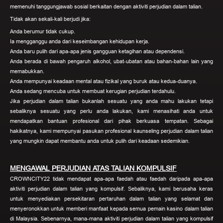
memenuhi tanggungjawab sosial berkaitan dengan aktiviti perjudian dalam talian.
Tidak akan sekali-kali berjudi jika:
Anda berumur tidak cukup.
Ia mengganggu anda dari keseimbangan kehidupan kerja.
Anda baru pulih dari apa-apa jenis gangguan ketagihan atau dependensi.
Anda berada di bawah pengaruh alkohol, ubat-ubatan atau bahan-bahan lain yang
memabukkan.
Anda mempunyai keadaan mental atau fizikal yang buruk atau kedua-duanya.
Anda sedang mencuba untuk membuat kerugian perjudian terdahulu.
Jika perjudian dalam talian bukanlah sesuatu yang anda mahu lakukan tetapi
sebaliknya sesuatu yang perlu anda lakukan, kami menasihati anda untuk
mendapatkan bantuan profesional dari pihak berkuasa tempatan. Sebagai
hakikatnya, kami mempunyai pasukan profesional kaunseling perjudian dalam talian
yang mungkin dapat membantu anda untuk pulih dari keadaan sedemikian.
MENGAWAL PERJUDIAN ATAS TALIAN KOMPULSIF
CROWNCITY22 tidak mendapat apa-apa faedah atau faedah daripada apa-apa
aktiviti perjudian dalam talian yang kompulsif. Sebaliknya, kami berusaha keras
untuk menyediakan persekitaran pertaruhan dalam talian yang selamat dan
menyeronokkan untuk memberi manfaat kepada semua pemain kasino dalam talian
di Malaysia. Sebenarnya, mana-mana aktiviti perjudian dalam talian yang kompulsif