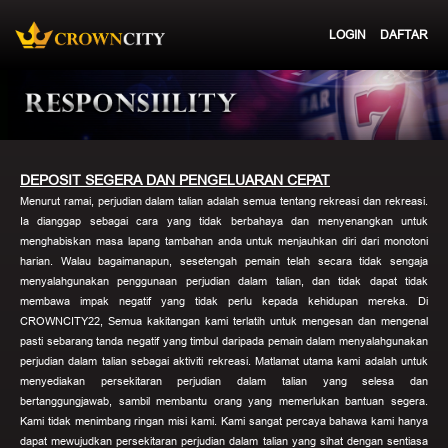
LOGIN
DAFTAR
DEPOSIT SEGERA DAN PENGELUARAN CEPAT
Menurut ramai, perjudian dalam talian adalah semua tentang rekreasi dan rekreasi.
Ia dianggap sebagai cara yang tidak berbahaya dan menyenangkan untuk
menghabiskan masa lapang tambahan anda untuk menjauhkan diri dari monotoni
harian. Walau bagaimanapun, sesetengah pemain telah secara tidak sengaja
menyalahgunakan penggunaan perjudian dalam talian, dan tidak dapat tidak
membawa impak negatif yang tidak perlu kepada kehidupan mereka. Di
CROWNCITY22, Semua kakitangan kami terlatih untuk mengesan dan mengenal
pasti sebarang tanda negatif yang timbul daripada pemain dalam menyalahgunakan
perjudian dalam talian sebagai aktiviti rekreasi. Matlamat utama kami adalah untuk
menyediakan persekitaran perjudian dalam talian yang selesa dan
bertanggungjawab, sambil membantu orang yang memerlukan bantuan segera.
Kami tidak menimbang ringan misi kami. Kami sangat percaya bahawa kami hanya
dapat mewujudkan persekitaran perjudian dalam talian yang sihat dengan sentiasa