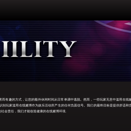
害而有趣的方式，让您的额外休闲时间从日常单调中逃脱。然而，一些玩家无意中滥用在线
检测并识别玩家滥用在线赌博作为娱乐活动所产生的任何负面信号。我们的最终目标是提供舒适
社会责任，我们才能创造健康的在线赌博环境.