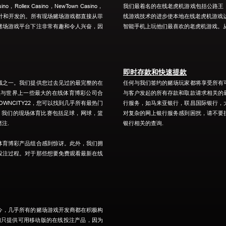
lex Casino，NewTown Casino，
我们最着名的在线老虎机游戏包括公路王
aytech设计和开发的。所有现场赌场游戏都直接从菲
线游戏技术的进步使本地在线老虎机游戏达到
赌场游戏平台下注非常有趣和令人兴奋，因
智能手机上玩他们最喜欢的老虎机游戏。
即时存款和快速提款
域之一。我们提供您过去见过的最完整的在
任何与我们签约的赌场玩家都将享受所有
直与世界上一些最大的在线体育博彩公司合
与客户发起的所有存款和取款请求相关的
CROWNCITY22，您可以找到几乎所有最热门
行服务，如马来亚银行，联昌国际银行，
ay。我们的现场体育比赛包括足球，网球，篮
对复杂的网上银行服务感到困扰，请不要
注.
银行相关的查询.
体育博彩产品组合感到惊讶。此外，我们拥
投注过程。对于那些想要免费观看最新在线
今，几乎所有的赌场游戏开发商都在积极构
我们只提供可用移动版的在线投注产品，因为