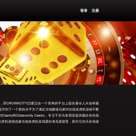
登录
注册
而CROWNCITY22通过在一个简单的平台上提供最令人兴奋和最
提升到了一个新的水平为了满足当地赌场玩家对在线老虎机游戏不断
asino和Clubsuncity Casino，专注于在马来西亚提供最好的在线
h的老虎机游戏也被当地老虎机游戏爱好者高度接受，因为它的天价高级