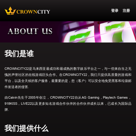
登录
注册
我们是谁
CROWNCITY22是马来西亚最成功和最成熟的数字娱乐平台之一，与一些来自当之无
愧的声誉社区的在线游戏巨头合作。在CROWNCITY22，我们只提供高质量的游戏和
平台，以及全天候的客户服务，最重要的是，您（客户）可以安全地免受黑客和垃圾邮
件发送者的侵害.
由Calvin先生于2005年创立，CROWNCITY22自从AG Gaming，Playtech Games，
918KISS，LIVE22以及更多知名游戏合作伙伴的合作伙伴成长以来，已成长为国际品
牌.
我们提供什么