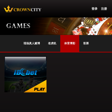
登录
注册
现场真人赌博
老虎机
体育博彩
彩票