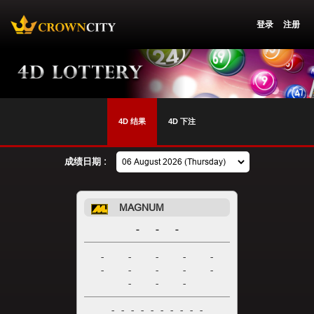
登录
注册
4D 结果
4D 下注
成绩日期 :
MAGNUM
-
-
-
-
-
-
-
-
-
-
-
-
-
-
-
-
-
-
-
-
-
-
-
-
-
-